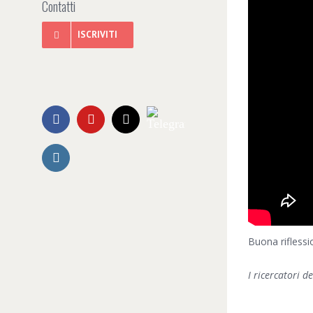
Contatti
ISCRIVITI
Telegram
Facebook
YouTube
Email
Instagram
Buona riflessio
I ricercatori d