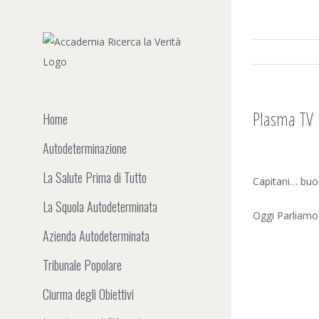
Salta
al
contenuto
Plasma TV
Home
Autodeterminazione
Ingrandisci
La Salute Prima di Tutto
immagine
Capitani… bu
La Squola Autodeterminata
Oggi Parliamo
Azienda Autodeterminata
Tribunale Popolare
Ciurma degli Obiettivi