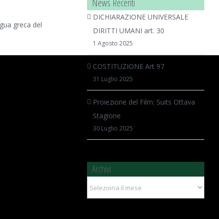
News Recenti
DICHIARAZIONE UNIVERSALE
ngua greca del
DIRITTI UMANI art. 30
1 Agosto 2025
COSTITUZIONE Art 97
31 Luglio 2025
Proiezione del Film: Suits Ottava
Stagione
30 Luglio 2025
Archivi
Archivi