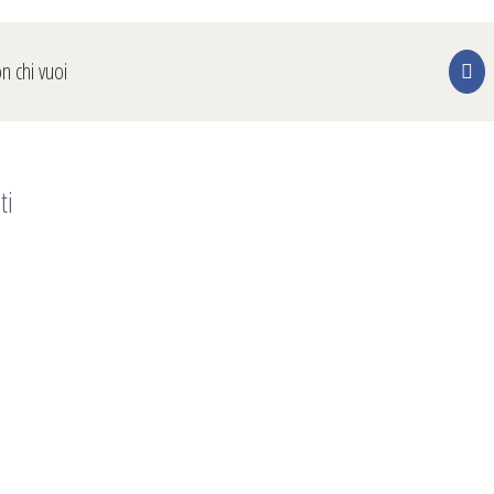
on chi vuoi
Fa
ti