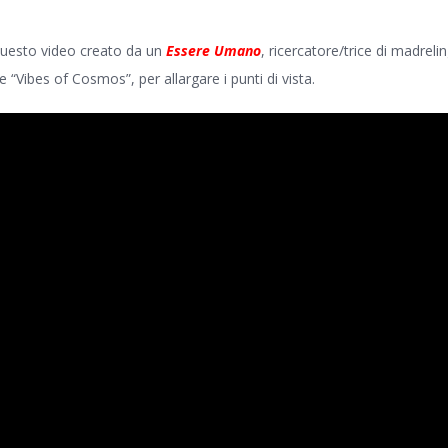
uesto video creato da un
Essere Umano
, ricercatore/trice di madreli
 “Vibes of Cosmos”, per allargare i punti di vista.