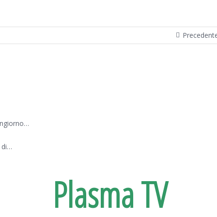
Precedent
ongiorno…
 di…
Plasma TV