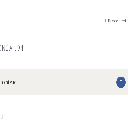
Precedent
NE Art 94
on chi vuoi
Fa
ti