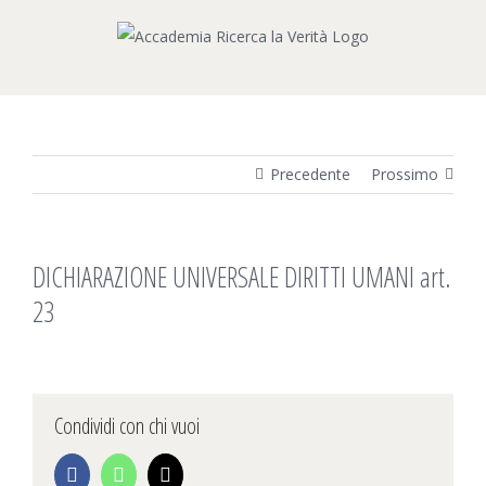
Salta
al
contenuto
Precedente
Prossimo
DICHIARAZIONE UNIVERSALE DIRITTI UMANI art.
23
Condividi con chi vuoi
Facebook
WhatsApp
Email