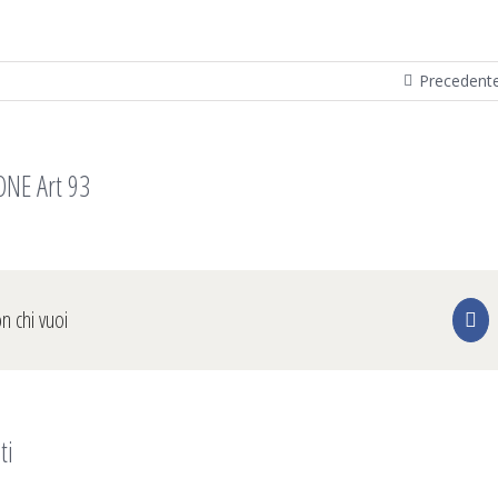
Precedent
NE Art 93
on chi vuoi
Fa
ti