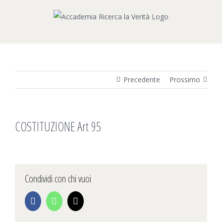
Salta
al
contenuto
Precedente
Prossimo
COSTITUZIONE Art 95
Condividi con chi vuoi
Facebook
WhatsApp
Email