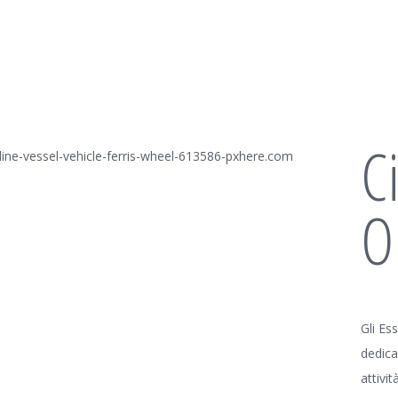
C
O
Gli Es
dedica
attivit