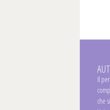
AUT
Il pe
compr
che s