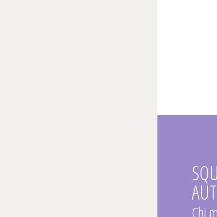
SQ
AUT
Chi m