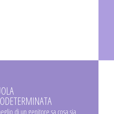
UOLA
ODETERMINATA
eglio di un genitore sa cosa sia