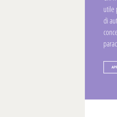
utile
di au
conce
para
AP