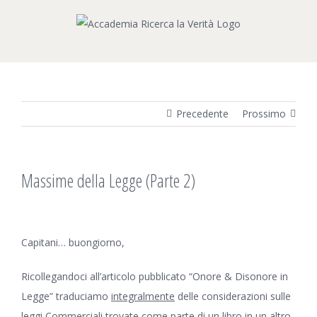
Salta
al
contenuto
Precedente
Prossimo
Massime della Legge (Parte 2)
Ingrandisci
immagine
Capitani… buongiorno,
Ricollegandoci all’articolo pubblicato “
Onore & Disonore in
Legge
” traduciamo
integralmente
delle considerazioni sulle
leggi Commerciali trovate come parte di un libro in un altro