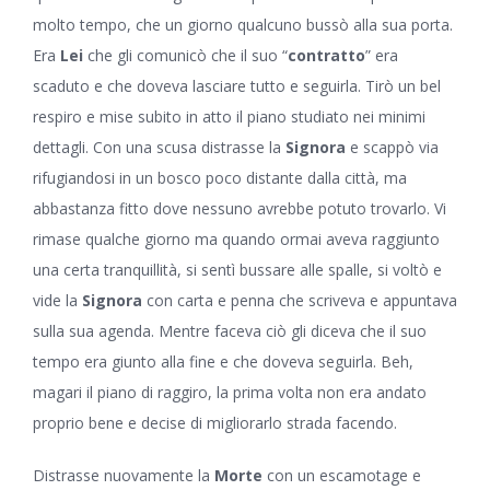
molto tempo, che un giorno qualcuno bussò alla sua porta.
Era
Lei
che gli comunicò che il suo “
contratto
” era
scaduto e che doveva lasciare tutto e seguirla. Tirò un bel
respiro e mise subito in atto il piano studiato nei minimi
dettagli. Con una scusa distrasse la
Signora
e scappò via
rifugiandosi in un bosco poco distante dalla città, ma
abbastanza fitto dove nessuno avrebbe potuto trovarlo. Vi
rimase qualche giorno ma quando ormai aveva raggiunto
una certa tranquillità, si sentì bussare alle spalle, si voltò e
vide la
Signora
con carta e penna che scriveva e appuntava
sulla sua agenda. Mentre faceva ciò gli diceva che il suo
tempo era giunto alla fine e che doveva seguirla. Beh,
magari il piano di raggiro, la prima volta non era andato
proprio bene e decise di migliorarlo strada facendo.
Distrasse nuovamente la
Morte
con un escamotage e