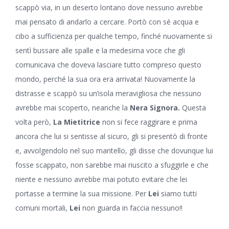
scappò via, in un deserto lontano dove nessuno avrebbe
mai pensato di andarlo a cercare. Portò con sé acqua e
cibo a sufficienza per qualche tempo, finché nuovamente si
sentì bussare alle spalle e la medesima voce che gli
comunicava che doveva lasciare tutto compreso questo
mondo, perché la sua ora era arrivata! Nuovamente la
distrasse e scappò su un’isola meravigliosa che nessuno
avrebbe mai scoperto, neanche la
Nera Signora.
Questa
volta però,
La Mietitrice
non si fece raggirare e prima
ancora che lui si sentisse al sicuro, gli si presentò di fronte
e, avvolgendolo nel suo mantello, gli disse che dovunque lui
fosse scappato, non sarebbe mai riuscito a sfuggirle e che
niente e nessuno avrebbe mai potuto evitare che lei
portasse a termine la sua missione. Per
Lei
siamo tutti
comuni mortali,
Lei
non guarda in faccia nessuno!!