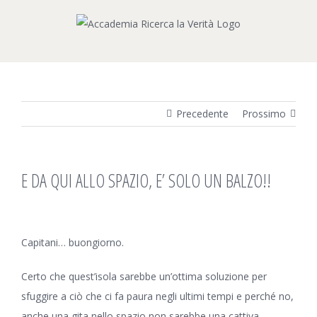
Salta
al
contenuto
Precedente
Prossimo
E DA QUI ALLO SPAZIO, E’ SOLO UN BALZO!!
Ingrandisci
immagine
Capitani… buongiorno.
Certo che quest’isola sarebbe un’ottima soluzione per
sfuggire a ciò che ci fa paura negli ultimi tempi e perché no,
anche una gita nello spazio non sarebbe una cattiva