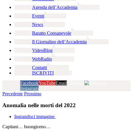
Agenda dell’Accademia
Eventi
News
Baratto Consapevole
Il Giornalino dell’Accademia
VideoBlog
WebRadio
Contatti
ISCRIVITI
Facebook
YouTube
Email
Telegram
Instagram
Precedente
Prossimo
Anomalia nelle morti del 2022
Ingrandisci immagine
Capitani… buongiorno…