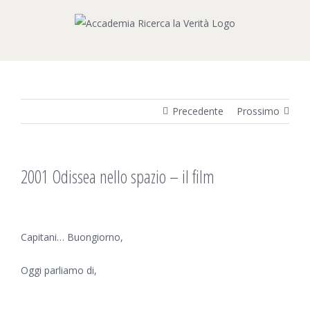
Salta
al
contenuto
Precedente
Prossimo
2001 Odissea nello spazio – il film
Ingrandisci
immagine
Capitani… Buongiorno,
Oggi parliamo di,