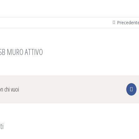
Precedent
USB MURO ATTIVO
on chi vuoi
Fa
ti