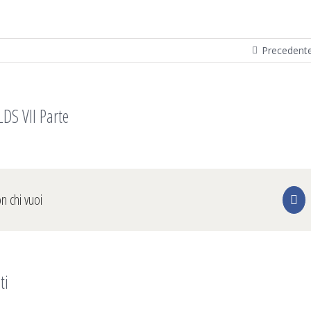
Precedent
DS VII Parte
on chi vuoi
Fa
ti