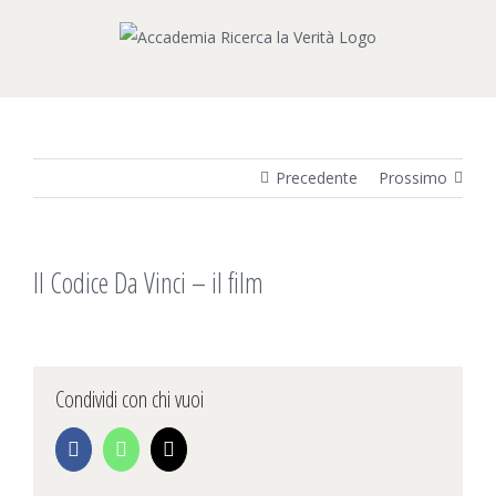
Salta
al
contenuto
Precedente
Prossimo
Il Codice Da Vinci – il film
Condividi con chi vuoi
Facebook
WhatsApp
Email