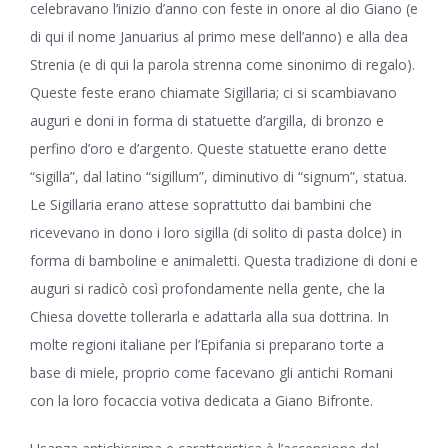
celebravano l’inizio d’anno con feste in onore al dio Giano (e
di qui il nome Januarius al primo mese dell’anno) e alla dea
Strenia (e di qui la parola strenna come sinonimo di regalo).
Queste feste erano chiamate Sigillaria; ci si scambiavano
auguri e doni in forma di statuette d’argilla, di bronzo e
perfino d’oro e d’argento. Queste statuette erano dette
“sigilla”, dal latino “sigillum”, diminutivo di “signum”, statua.
Le Sigillaria erano attese soprattutto dai bambini che
ricevevano in dono i loro sigilla (di solito di pasta dolce) in
forma di bamboline e animaletti. Questa tradizione di doni e
auguri si radicò così profondamente nella gente, che la
Chiesa dovette tollerarla e adattarla alla sua dottrina. In
molte regioni italiane per l’Epifania si preparano torte a
base di miele, proprio come facevano gli antichi Romani
con la loro focaccia votiva dedicata a Giano Bifronte.