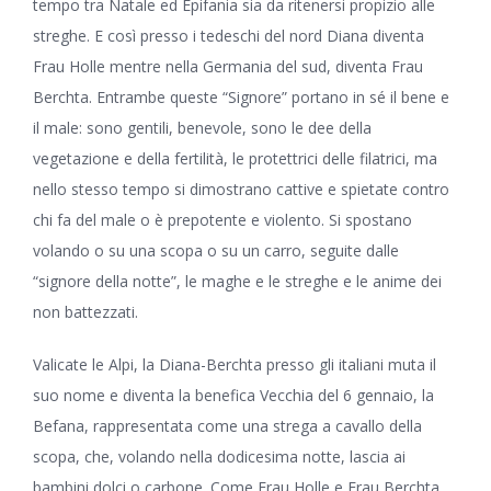
tempo tra Natale ed Epifania sia da ritenersi propizio alle
streghe. E così presso i tedeschi del nord Diana diventa
Frau Holle mentre nella Germania del sud, diventa Frau
Berchta. Entrambe queste “Signore” portano in sé il bene e
il male: sono gentili, benevole, sono le dee della
vegetazione e della fertilità, le protettrici delle filatrici, ma
nello stesso tempo si dimostrano cattive e spietate contro
chi fa del male o è prepotente e violento. Si spostano
volando o su una scopa o su un carro, seguite dalle
“signore della notte”, le maghe e le streghe e le anime dei
non battezzati.
Valicate le Alpi, la Diana-Berchta presso gli italiani muta il
suo nome e diventa la benefica Vecchia del 6 gennaio, la
Befana, rappresentata come una strega a cavallo della
scopa, che, volando nella dodicesima notte, lascia ai
bambini dolci o carbone. Come Frau Holle e Frau Berchta,