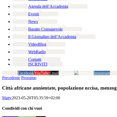
Agenda dell’Accademia
Eventi
News
Baratto Consapevole
Il Giornalino dell’Accademia
VideoBlog
WebRadio
Contatti
ISCRIVITI
Facebook
YouTube
Email
Telegram
Instagram
Precedente
Prossimo
Città africane annientate, popolazione uccisa, menzogn
Matty
2023-05-20T05:35:59+02:00
Condividi con chi vuoi