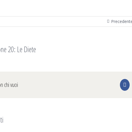
Precedent
ne 20: Le Diete
on chi vuoi
Fa
ti