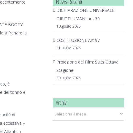
News Recenti
, recentemente
DICHIARAZIONE UNIVERSALE
DIRITTI UMANI art. 30
IRATE BOOTY:
1 Agosto 2025
o a frenare la
COSTITUZIONE Art 97
31 Luglio 2025
Proiezione del Film: Suits Ottava
Stagione
30 Luglio 2025
ico, è
ne del tonno e
Archivi
Archivi
pacità di
a eccessiva –
ll’Atlantico