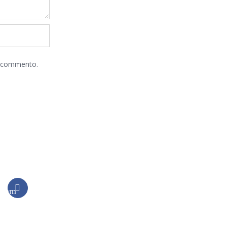
he commento.
gram
Instagram