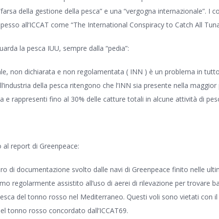
“farsa della gestione della pesca” e una “vergogna internazionale”. I c
 spesso all’ICCAT come “The International Conspiracy to Catch All Tun
uarda la pesca IUU, sempre dalla “pedia”:
ale, non dichiarata e non regolamentata ( INN ) è un problema in tutto
ll’industria della pesca ritengono che l’INN sia presente nella maggior 
ca e rappresenti fino al 30% delle catture totali in alcune attività di pe
 al report di Greenpeace:
oro di documentazione svolto dalle navi di Greenpeace finito nelle ult
mo regolarmente assistito all’uso di aerei di rilevazione per trovare b
pesca del tonno rosso nel Mediterraneo. Questi voli sono vietati con i
el tonno rosso concordato dall’ICCAT69.