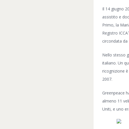
Il 14 giugno 2
assistito e doc
Primo, la Maria
Registro ICCAT
circondata da 
Nello stesso g
italiano. Un qu
ricognizione è
2007.
Greenpeace ha 
almeno 11 veliv
Uniti, e uno e