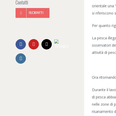
Contatti
orientale una 
ISCRIVITI
si riferiscono
Per quanto rig
La pesca illeg
Telegram
Facebook
YouTube
Email
osservatori de
attività di pes
Instagram
Ora ritornando
Durante il lav
di pesca abbia
nelle zone di 
risanamento d