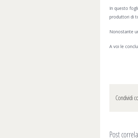
In questo fogl
produttori di 
Nonostante un 
A voi le conclu
Condividi c
Post correla