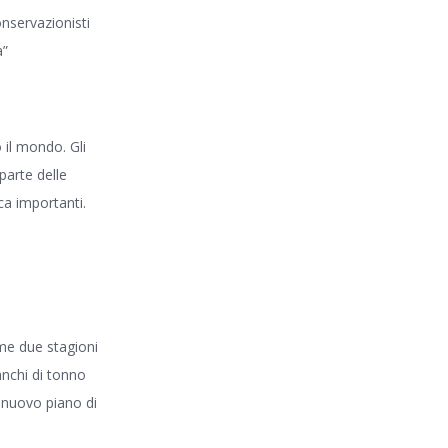
onservazionisti
a”
 il mondo. Gli
parte delle
sca importanti.
ime due stagioni
anchi di tonno
l nuovo piano di