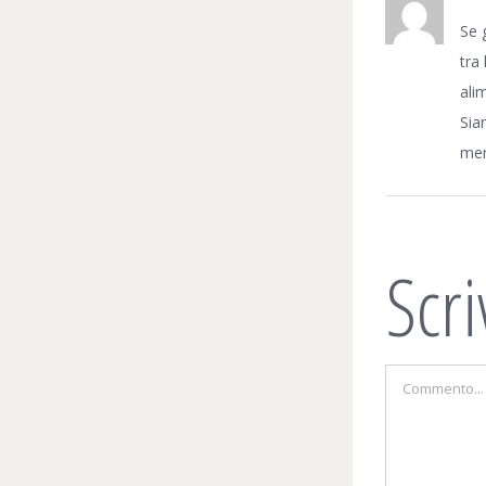
Se 
tra
ali
Sia
men
Scr
Commento