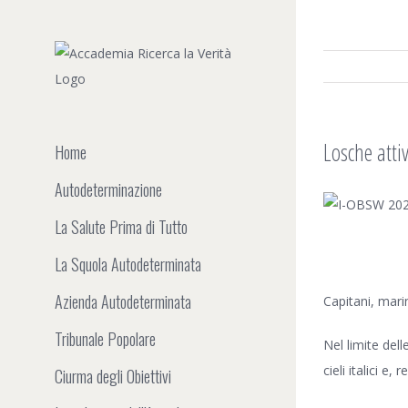
Salta
al
contenuto
Losche atti
Home
Autodeterminazione
Ingrandisci
La Salute Prima di Tutto
immagine
La Squola Autodeterminata
Azienda Autodeterminata
Capitani, marin
Tribunale Popolare
Nel limite del
cieli italici e
Ciurma degli Obiettivi