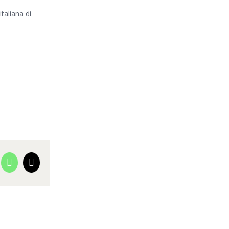
taliana di
cebook
WhatsApp
Email