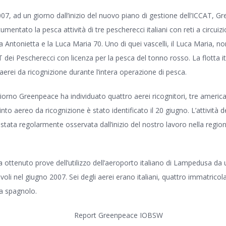
007, ad un giorno dall’inizio del nuovo piano di gestione dell’ICCAT, 
umentato la pesca attività di tre pescherecci italiani con reti a circuizi
 Antonietta e la Luca Maria 70. Uno di quei vascelli, il Luca Maria, non
 dei Pescherecci con licenza per la pesca del tonno rosso. La flotta it
aerei da ricognizione durante l’intera operazione di pesca.
iorno Greenpeace ha individuato quattro aerei ricognitori, tre americ
into aereo da ricognizione è stato identificato il 20 giugno. L’attività d
 stata regolarmente osservata dall’inizio del nostro lavoro nella regio
ottenuto prove dell’utilizzo dell’aeroporto italiano di Lampedusa da u
oli nel giugno 2007. Sei degli aerei erano italiani, quattro immatricolat
ra spagnolo.