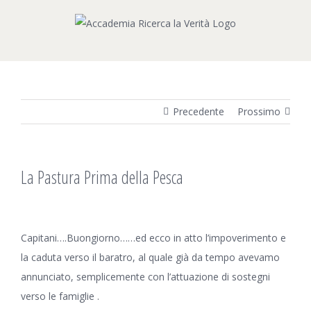
Salta
al
contenuto
Precedente
Prossimo
La Pastura Prima della Pesca
Ingrandisci
immagine
Capitani….Buongiorno……ed ecco in atto l’impoverimento e
la caduta verso il baratro, al quale già da tempo avevamo
annunciato, semplicemente con l’attuazione di sostegni
verso le famiglie .