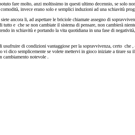
tuto fare molto, anzi moltissimo in questi ultimo decennio, se solo non a
ome comodità, invece erano solo e semplici induzioni ad una schiavitù pr
i siete ancora li, ad aspettare le briciole chiamate assegno di sopravvi
di tutto e che se non cambiate il sistema di pensare, non cambierà niente
ndo in schiavitù e portando la vita quotidiana in una fase di negatività
uire di condizioni vantaggiose per la sopravvivenza, certo che , d
 vi dico semplicemente se volete mettervi in gioco iniziate a tirare su il
 un cambiamento notevole .