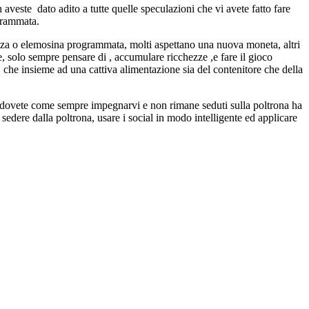
veste dato adito a tutte quelle speculazioni che vi avete fatto fare
ogrammata.
venza o elemosina programmata, molti aspettano una nuova moneta, altri
, solo sempre pensare di , accumulare ricchezze ,e fare il gioco
, che insieme ad una cattiva alimentazione sia del contenitore che della
ovete come sempre impegnarvi e non rimane seduti sulla poltrona ha
 sedere dalla poltrona, usare i social in modo intelligente ed applicare