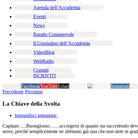
Agenda dell’Accademia
Eventi
News
Baratto Consapevole
Il Giornalino dell’Accademia
VideoBlog
WebRadio
Contatti
ISCRIVITI
Facebook
YouTube
Email
Telegram
Instagram
Precedente
Prossimo
La Chiave della Svolta
Ingrandisci immagine
Capitani ….Buongiorno……accorgersi di quanto sta succedendo deve es
serve, perché semplicemente ne abbiamo già una che non siete in grado