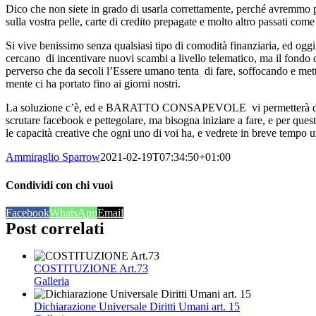
Dico che non siete in grado di usarla correttamente, perché avremmo po
sulla vostra pelle, carte di credito prepagate e molto altro passati c
Si vive benissimo senza qualsiasi tipo di comodità finanziaria, ed ogg
cercano di incentivare nuovi scambi a livello telematico, ma il fondo 
perverso che da secoli l’Essere umano tenta di fare, soffocando e mette
mente ci ha portato fino ai giorni nostri.
La soluzione c’è, ed e BARATTO CONSAPEVOLE vi permetterà di usufr
scrutare facebook e pettegolare, ma bisogna iniziare a fare, e per questo
le capacità creative che ogni uno di voi ha, e vedrete in breve tempo
Ammiraglio Sparrow
2021-02-19T07:34:50+01:00
Condividi con chi vuoi
Facebook
WhatsApp
Email
Post correlati
COSTITUZIONE Art.73
Galleria
Dichiarazione Universale Diritti Umani art. 15