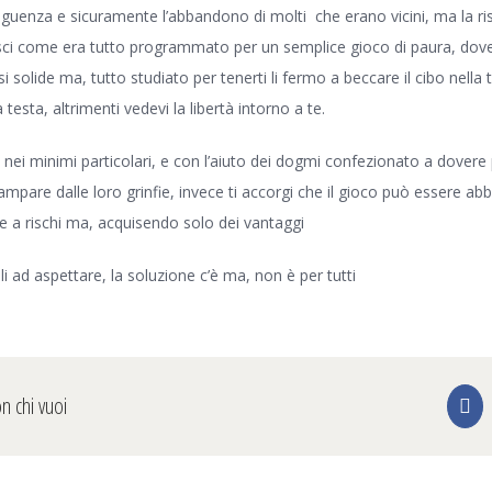
guenza e sicuramente l’abbandono di molti che erano vicini, ma la ris
isci come era tutto programmato per un semplice gioco di paura, dove
 solide ma, tutto studiato per tenerti li fermo a beccare il cibo nella 
 testa, altrimenti vedevi la libertà intorno a te.
 nei minimi particolari, e con l’aiuto dei dogmi confezionato a dovere 
ampare dalle loro grinfie, invece ti accorgi che il gioco può essere a
e a rischi ma, acquisendo solo dei vantaggi
i ad aspettare, la soluzione c’è ma, non è per tutti
on chi vuoi
Fa