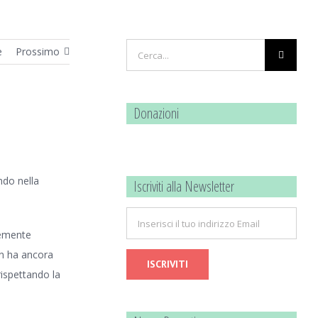
Cerca
e
Prossimo
per:
Donazioni
ndo nella
Iscriviti alla Newsletter
cemente
on ha ancora
ispettando la