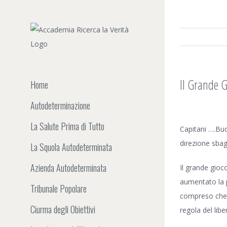
Salta
al
contenuto
Il Grande G
Home
Autodeterminazione
Ingrandisci
La Salute Prima di Tutto
immagine
Capitani ….Bu
direzione sbagl
La Squola Autodeterminata
Azienda Autodeterminata
Il grande gioc
aumentato la 
Tribunale Popolare
compreso che 
Ciurma degli Obiettivi
regola del libe