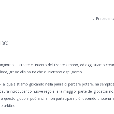
Precedent
ioco
ongiorno……creare e l’intento dell’Essere Umano, ed oggi stiamo crea
iata, grazie alla paura che ci iniettano ogni giorno.
o, al quale stiamo giocando nella paura di perdere potere, ha sempli
paura introducendo nuove regole, e la maggior parte dei giocatori n
a questo gioco si può anche non partecipare più, uscendo di scena r
ro arbitrio.