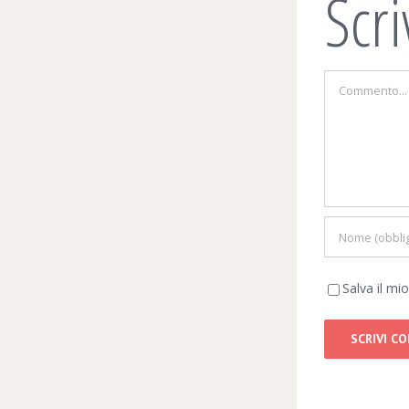
Scr
Commento
Salva il m