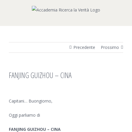
Salta
al
contenuto
Precedente
Prossimo
FANJING GUIZHOU – CINA
Ingrandisci
immagine
Capitani… Buongiorno,
Oggi parliamo di
FANJING GUIZHOU – CINA