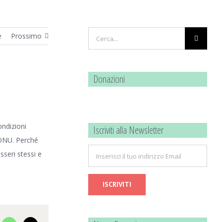
Cerca
e
Prossimo
per:
Donazioni
ondizioni
Iscriviti alla Newsletter
’ ONU. Perché
sseri stessi e