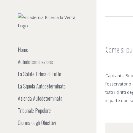
Salta
al
contenuto
Come si p
Home
Autodeterminazione
Ingrandisci
La Salute Prima di Tutto
immagine
Capitani… Buon
l’osservatorio 
La Squola Autodeterminata
tutti i diritti
Azienda Autodeterminata
in parte non 
Tribunale Popolare
Ciurma degli Obiettivi