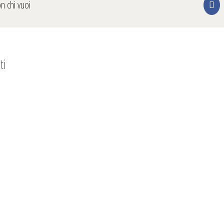
on chi vuoi
Fa
ti