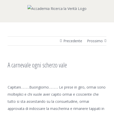
Salta
al
contenuto
Precedente
Prossimo
A carnevale ogni scherzo vale
Ingrandisci
immagine
Capitani………Buongiorno………. Le prese in giro, ormai sono
molteplici e chi vuole aver capito ormai e cosciente che
tutto si sta assestando su la consuetudine, ormai
approvata di indossare la mascherina e rimanere tappati in