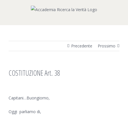
Salta
al
contenuto
Precedente
Prossimo
COSTITUZIONE Art. 38
Ingrandisci
immagine
Capitani…Buongiorno,
Oggi parliamo di,