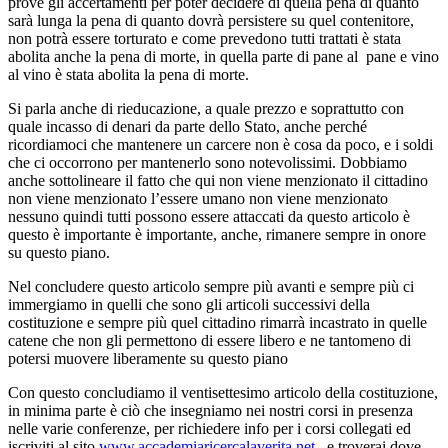
prove gli accertamenti per poter decidere di quella pena di quanto
sarà lunga la pena di quanto dovrà persistere su quel contenitore,
non potrà essere torturato e come prevedono tutti trattati è stata
abolita anche la pena di morte, in quella parte di pane al pane e vino
al vino è stata abolita la pena di morte.
Si parla anche di rieducazione, a quale prezzo e soprattutto con
quale incasso di denari da parte dello Stato, anche perché
ricordiamoci che mantenere un carcere non è cosa da poco, e i soldi
che ci occorrono per mantenerlo sono notevolissimi. Dobbiamo
anche sottolineare il fatto che qui non viene menzionato il cittadino
non viene menzionato l’essere umano non viene menzionato
nessuno quindi tutti possono essere attaccati da questo articolo è
questo è importante è importante, anche, rimanere sempre in onore
su questo piano.
Nel concludere questo articolo sempre più avanti e sempre più ci
immergiamo in quelli che sono gli articoli successivi della
costituzione e sempre più quel cittadino rimarrà incastrato in quelle
catene che non gli permettono di essere libero e ne tantomeno di
potersi muovere liberamente su questo piano
Con questo concludiamo il ventisettesimo articolo della costituzione,
in minima parte è ciò che insegniamo nei nostri corsi in presenza
nelle varie conferenze, per richiedere info per i corsi collegati ed
iscriviti al sito
www.accademiaricercalaverita.net
e troverai dove