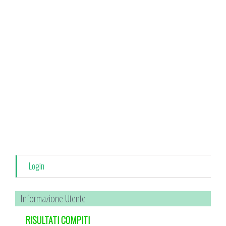
Keep me signed in
Registrati
Forgot your password?
Login
Informazione Utente
RISULTATI COMPITI